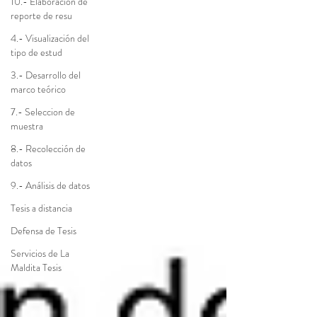
10.- Elaboración de
reporte de resu
4.- Visualización del
tipo de estud
3.- Desarrollo del
marco teórico
7.- Seleccion de
muestra
8.- Recolección de
datos
9.- Análisis de datos
Tesis a distancia
Defensa de Tesis
Servicios de La
Maldita Tesis