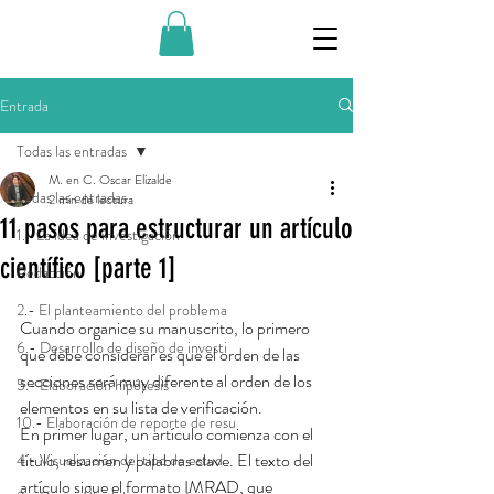
Entrada
Todas las entradas
M. en C. Oscar Elizalde
Todas las entradas
2 min de lectura
11 pasos para estructurar un artículo
1.- La idea de investigación
científico [parte 1]
Redacción
2.- El planteamiento del problema
Cuando organice su manuscrito, lo primero 
6.- Desarrollo de diseño de investi
que debe considerar es que el orden de las 
secciones será muy diferente al orden de los 
5.- Elaboración hipótesis
elementos en su lista de verificación.
10.- Elaboración de reporte de resu
En primer lugar, un artículo comienza con el 
título, resumen y palabras clave. El texto del 
4.- Visualización del tipo de estud
artículo sigue el formato IMRAD, que 