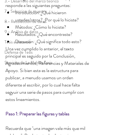
3.- Desarrollo del marco teórico
responde a las siguientes preguntas: 
7.- Seleccion de muestra
Introducción: ¿Qué hicieron 
ustedes/otros? ¿Por qué lo hiciste?  
8.- Recolección de datos
Métodos: ¿Cómo lo hiciste?  
9.- Análisis de datos
Resultados: ¿Qué encontraste?  
Discusión: ¿Qué significa todo esto? 
Tesis a distancia
Una vez cumplido lo anterior, el texto 
Defensa de Tesis
principal es seguido por la Conclusión, 
Servicios de La Maldita Tesis
Agradecimientos, Referencias y Materiales de 
Apoyo. Si bien esta es la estructura para 
publicar, a menudo usamos un orden 
diferente al escribir, por lo cual hace falta 
segyuir una serie de pasos para cumplir con 
estos lineamientos.
Paso 1: Preparar las figuras y tablas
Recuerda que "una imagen vale más que mil 