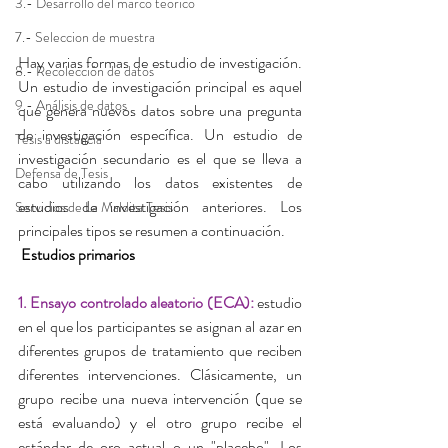
3.- Desarrollo del marco teórico
7.- Seleccion de muestra
Hay varias formas de estudio de investigación. 
8.- Recolección de datos
Un estudio de investigación principal es aquel 
9.- Análisis de datos
que genera nuevos datos sobre una pregunta 
de investigación específica. Un estudio de 
Tesis a distancia
investigación secundario es el que se lleva a 
Defensa de Tesis
cabo utilizando los datos existentes de 
estudios de investigación anteriores. Los 
Servicios de La Maldita Tesis
principales tipos se resumen a continuación.
 Estudios primarios
1. Ensayo controlado aleatorio (ECA): 
estudio 
en el que los participantes se asignan al azar en 
diferentes grupos de tratamiento que reciben 
diferentes intervenciones. Clásicamente, un 
grupo recibe una nueva intervención (que se 
está evaluando) y el otro grupo recibe el 
estándar de oro actual o un "placebo". Los 