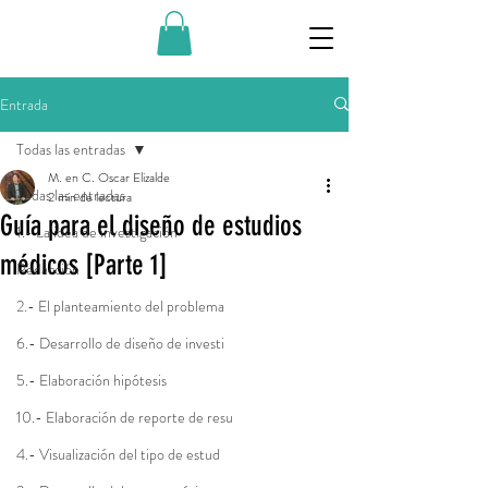
Entrada
Todas las entradas
M. en C. Oscar Elizalde
Todas las entradas
2 min de lectura
Guía para el diseño de estudios
1.- La idea de investigación
médicos [Parte 1]
Redacción
2.- El planteamiento del problema
6.- Desarrollo de diseño de investi
5.- Elaboración hipótesis
10.- Elaboración de reporte de resu
4.- Visualización del tipo de estud