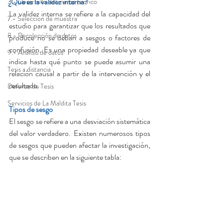
¿Qué es la validez interna?
3.- Desarrollo del marco teórico
La validez interna se refiere a la capacidad del 
7.- Seleccion de muestra
estudio para garantizar que los resultados que 
8.- Recolección de datos
produce no se deban a sesgos o factores de 
confusión. Es una propiedad deseable ya que 
9.- Análisis de datos
indica hasta qué punto se puede asumir una 
Tesis a distancia
relación causal a partir de la intervención y el 
resultado.
Defensa de Tesis
Servicios de La Maldita Tesis
Tipos de sesgo
El sesgo se refiere a una desviación sistemática 
del valor verdadero. Existen numerosos tipos 
de sesgos que pueden afectar la investigación, 
que se describen en la siguiente tabla: