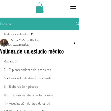
Entrada
Todas las entradas
M. en C. Oscar Elizalde
Todas las entradas
3 min de lectura
Validez de un estudio médico
1.- La idea de investigación
Redacción
2.- El planteamiento del problema
6.- Desarrollo de diseño de investi
5.- Elaboración hipótesis
10.- Elaboración de reporte de resu
4.- Visualización del tipo de estud