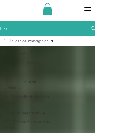
Blog
1.- La idea de investigación
Todas las entradas
1.- La idea de investigación
Redacción
2.- El planteamiento del
problema
6.- Desarrollo de diseño de
investi
5.- Elaboración hipótesis
10.- Elaboración de reporte
de resu