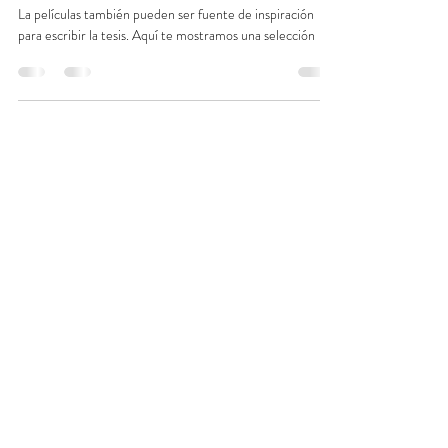
Películas históricas que podrían inspirarte
al escribir tu tesis
La películas también pueden ser fuente de inspiración
para escribir la tesis. Aquí te mostramos una selección