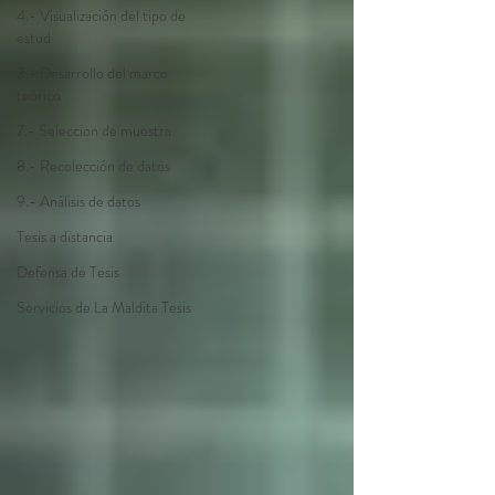
4.- Visualización del tipo de
estud
3.- Desarrollo del marco
teórico
7.- Seleccion de muestra
8.- Recolección de datos
9.- Análisis de datos
Tesis a distancia
Defensa de Tesis
Servicios de La Maldita Tesis