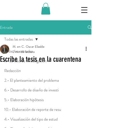
Entrada
Todas las entradas
M. en C. Oscar Elizalde
Todas las entradas
2 min de lectura
Escribe la tesis en la cuarentena
1.- La idea de investigación
Redacción
2.- El planteamiento del problema
6.- Desarrollo de diseño de investi
5.- Elaboración hipótesis
10.- Elaboración de reporte de resu
4.- Visualización del tipo de estud