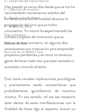
3.- Desarrollo del marco teórico
Han pasado ya varios días desde que se nos ha 
7.- Seleccion de muestra
recomendado mantenernos aislados del 
8.- Recolección de datos
contacto social con la finalidad de evitar la 
propagación del virus que ya todos 
9.- Análisis de datos
conocemos. Yo mismo he experimentado las 
Tesis a distancia
subidas y bajadas de motivación que se 
derivan de este momento: en algunos días 
Defensa de Tesis
amanecemos con motivación para emprender 
Servicios de La Maldita Tesis
proyectos pendientes y en otros no tenemos 
ganas de hacer nada más que estar sentados o 
acostados mirando el techo.
Esto tiene variadas implicaciones psicológicas 
y precisamente revela características que 
probablemente ignorábamos de nosotros 
mismos. En ese sentido, tal vez sea necesario 
estar alertas de estas manifestaciones con la 
finalidad de hacer algo al respecto; buscar un 