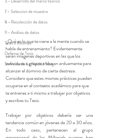
3.- Desarrollo del marco teórico
7.- Seleccion de muestra
8.- Recolección de datos
9.- Análisis de datos
 ¿Qué es lo que te viene a la mente cuando se 
Tesis a distancia
habla de entrenamiento? Evidentemente 
Defensa de Tesis
serán imágenes deportivas en las que los 
individuos o grupos trabajan arduamente para 
Servicios de La Maldita Tesis
alcanzar el dominio de cierta destreza. 
Considero que estas mismas prácticas pueden 
ocuparse en el contexto académico para que 
te entrenes a ti mismo a trabajar por objetivos 
y escribas tu Tesis.
Trabajar por objetivos debería ser una 
tendencia común en jóvenes de 20 a 30 años. 
En todo caso, pertenecen al grupo 
generacional de los Millenials quienes han 