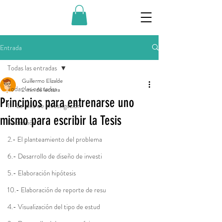
Entrada
Todas las entradas
Guillermo Elizalde
Todas las entradas
2 min de lectura
Principios para entrenarse uno
1.- La idea de investigación
mismo para escribir la Tesis
Redacción
2.- El planteamiento del problema
6.- Desarrollo de diseño de investi
5.- Elaboración hipótesis
10.- Elaboración de reporte de resu
4.- Visualización del tipo de estud