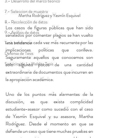
3.- Desarrollo del marco teórico
7.- Seleccion de muestra
Martha Rodríguez y Yasmín Esquivel
8.- Recolección de datos
Los casos de figuras públicas que han sido 
9.- Análisis de datos
señalados por comentar plagios se han vuelto 
una tendencia cada vez más recurrente por las 
Tesis a distancia
implicaciones políticas que conlleva. 
Defensa de Tesis
Seguramente aquellos que conocemos son 
Servicios de La Maldita Tesis
solo algunos pocos de una cantidad 
extraordinaria de documentos que incurren en 
la apropiación académica.
Uno de los puntos más alarmantes de la 
discusión, es que exista complicidad 
estudiante-asesor como sucedió con el caso 
de Yasmín Esquivel y su asesora, Martha 
Rodríguez. Desde el momento en que se 
defiende un caso que tiene muchas pruebas en 