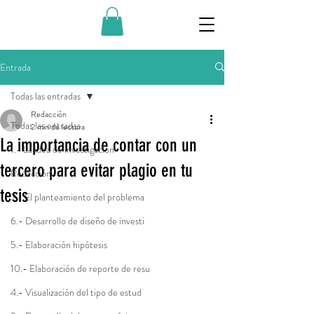
Entrada
Todas las entradas
Redacción
Todas las entradas
2 min de lectura
La importancia de contar con un
1.- La idea de investigación
tercero para evitar plagio en tu
Redacción
tesis
2.- El planteamiento del problema
6.- Desarrollo de diseño de investi
5.- Elaboración hipótesis
10.- Elaboración de reporte de resu
4.- Visualización del tipo de estud