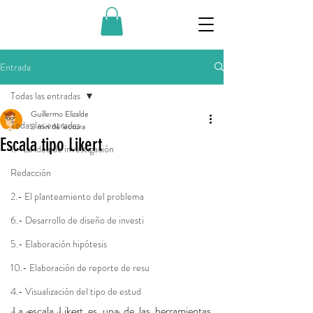
Entrada
Todas las entradas
Guillermo Elizalde
Todas las entradas
3 min de lectura
Escala tipo Likert
1.- La idea de investigación
Redacción
2.- El planteamiento del problema
6.- Desarrollo de diseño de investi
5.- Elaboración hipótesis
10.- Elaboración de reporte de resu
4.- Visualización del tipo de estud
La escala Likert es una de las herramientas 