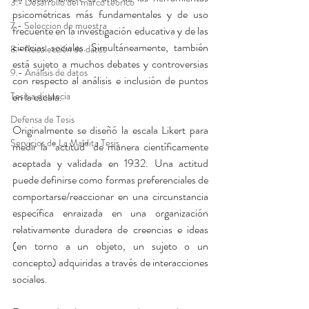
3.- Desarrollo del marco teórico
psicométricas más fundamentales y de uso 
7.- Seleccion de muestra
frecuente en la investigación educativa y de las 
ciencias sociales. Simultáneamente, también 
8.- Recolección de datos
está sujeto a muchos debates y controversias 
9.- Análisis de datos
con respecto al análisis e inclusión de puntos 
Tesis a distancia
en la escala.
Defensa de Tesis
Originalmente se diseñó la escala Likert para 
Servicios de La Maldita Tesis
medir la "actitud" de manera científicamente 
aceptada y validada en 1932. Una actitud 
puede definirse como formas preferenciales de 
comportarse/reaccionar en una circunstancia 
específica enraizada en una organización 
relativamente duradera de creencias e ideas 
(en torno a un objeto, un sujeto o un 
concepto) adquiridas a través de interacciones 
sociales.