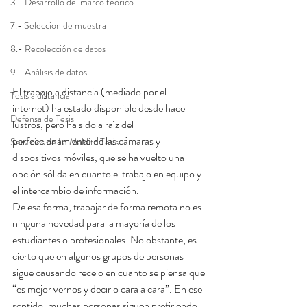
3.- Desarrollo del marco teórico
7.- Seleccion de muestra
8.- Recolección de datos
9.- Análisis de datos
El trabajo a distancia (mediado por el 
Tesis a distancia
internet) ha estado disponible desde hace 
Defensa de Tesis
lustros, pero ha sido a raíz del 
perfeccionamiento de las cámaras y 
Servicios de La Maldita Tesis
dispositivos móviles, que se ha vuelto una 
opción sólida en cuanto el trabajo en equipo y 
el intercambio de información.
De esa forma, trabajar de forma remota no es 
ninguna novedad para la mayoría de los 
estudiantes o profesionales. No obstante, es 
cierto que en algunos grupos de personas 
sigue causando recelo en cuanto se piensa que 
“es mejor vernos y decirlo cara a cara”. En ese 
sentido, muchas personas siguen prefiriendo 