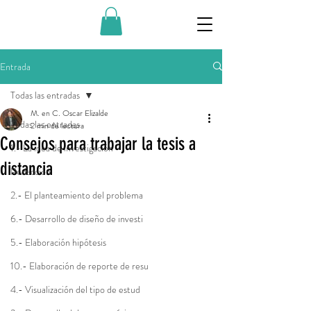
Entrada
Todas las entradas
M. en C. Oscar Elizalde
Todas las entradas
2 min de lectura
Consejos para trabajar la tesis a
1.- La idea de investigación
distancia
Redacción
2.- El planteamiento del problema
6.- Desarrollo de diseño de investi
5.- Elaboración hipótesis
10.- Elaboración de reporte de resu
4.- Visualización del tipo de estud