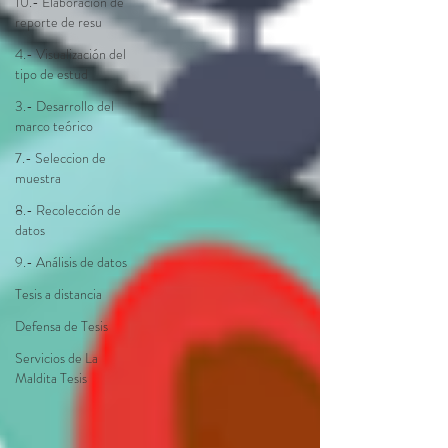
10.- Elaboración de
reporte de resu
4.- Visualización del
tipo de estud
3.- Desarrollo del
marco teórico
7.- Seleccion de
muestra
8.- Recolección de
datos
9.- Análisis de datos
Tesis a distancia
Defensa de Tesis
Servicios de La
Maldita Tesis