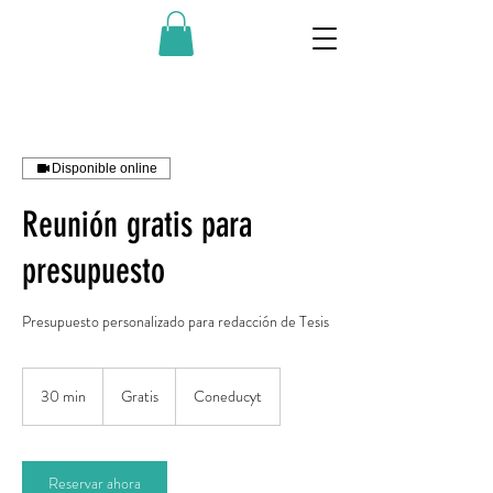
Disponible online
Reunión gratis para
presupuesto
Presupuesto personalizado para redacción de Tesis
Gratis
30 min
3
Gratis
Coneducyt
0
m
i
Reservar ahora