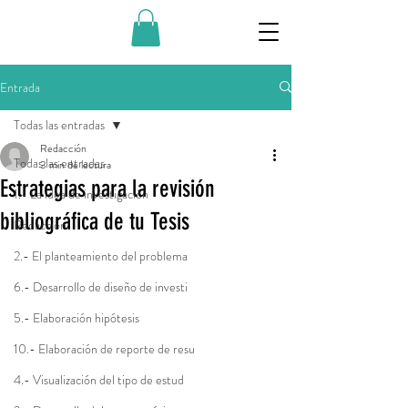
Entrada
Todas las entradas
Redacción
Todas las entradas
3 min de lectura
Estrategias para la revisión
1.- La idea de investigación
bibliográfica de tu Tesis
Redacción
2.- El planteamiento del problema
6.- Desarrollo de diseño de investi
5.- Elaboración hipótesis
10.- Elaboración de reporte de resu
4.- Visualización del tipo de estud