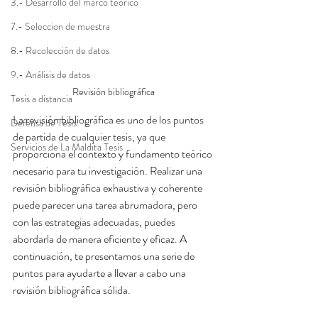
3.- Desarrollo del marco teórico
7.- Seleccion de muestra
8.- Recolección de datos
9.- Análisis de datos
Revisión bibliográfica
Tesis a distancia
La revisión bibliográfica es uno de los puntos 
Defensa de Tesis
de partida de cualquier tesis, ya que 
Servicios de La Maldita Tesis
proporciona el contexto y fundamento teórico 
necesario para tu investigación. Realizar una 
revisión bibliográfica exhaustiva y coherente 
puede parecer una tarea abrumadora, pero 
con las estrategias adecuadas, puedes 
abordarla de manera eficiente y eficaz. A 
continuación, te presentamos una serie de 
puntos para ayudarte a llevar a cabo una 
revisión bibliográfica sólida.