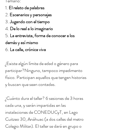
Temario:  
1. 
El relato de palabras
2.
 Escenarios y personajes
3.
 Jugando con el tiempo
4. 
De lo real a lo imaginario 
5. 
La entrevista, forma de conocer a los 
demás y así mismo
6. 
La calle, crónica viva
¿Existe algún límite de edad o género para 
participar?Ninguno, tampoco impedimento 
físico. Participan aquellos que tengan historias 
y buscan que sean contadas.  
¿Cuánto dura el taller? 6 sesiones de 3 horas 
cada una, y serán impartidas en las 
instalaciones de CONEDUCyT, en Lago 
Cuitzeo 30, Anáhuac (a dos calles del metro 
Colegio Militar). El taller se dará en grupo o 