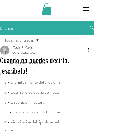
Entrada
Todas las entradas
David S. Celin
Todas las entradas
2 min de lectura
Cuando no puedes decirlo,
1.- La idea de investigación
¡escríbelo!
Redacción
2.- El planteamiento del problema
6.- Desarrollo de diseño de investi
5.- Elaboración hipótesis
10.- Elaboración de reporte de resu
4.- Visualización del tipo de estud