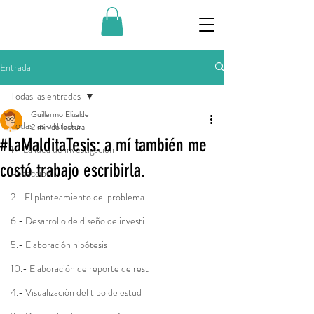
Entrada
Todas las entradas
Guillermo Elizalde
Todas las entradas
2 min de lectura
#LaMalditaTesis: a mí también me
1.- La idea de investigación
costó trabajo escribirla.
Redacción
2.- El planteamiento del problema
6.- Desarrollo de diseño de investi
5.- Elaboración hipótesis
10.- Elaboración de reporte de resu
4.- Visualización del tipo de estud