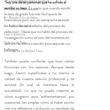
3.- Desarrollo del marco teórico
Soy una de las personas que ha sufrido al 
escribir su tesis
. Es cierto que cuando escribí 
7.- Seleccion de muestra
la tesis de grado fue más fácil que la de 
8.- Recolección de datos
licenciatura pero aun así siempre ha existido 
un halo infernal alrededor del proceso de 
9.- Análisis de datos
redacción. Véase que no hablo del proceso de 
Tesis a distancia
investigación como tal sino del momento en 
Defensa de Tesis
que uno se sienta a escribir para exponer sus 
hallazgos... 
Servicios de La Maldita Tesis
También puedo confiarles que tuve ciertas 
fricciones con mis asesoras. Aunque desde 
luego, fueron superficiales y no mermó la 
calidad de nuestra relación profesional y de 
amistad (la cual se mantiene hasta la 
actualidad). Lo que no puedo creerme es 
cómo surgieron esos "enfrentamientos" por 
cuestiones tan simples como el haber escrito 
mal una referencia o el discutir un resultado de 