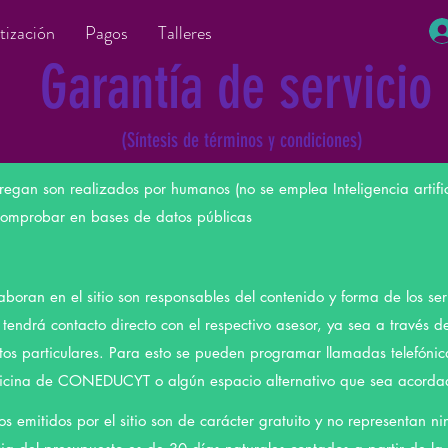
tización
Pagos
Talleres
Garantía de servicio
(Síntesis de términos y condiciones)
tregan son realizados por humanos (no se emplea Inteligencia artifici
comprobar en bases de datos públicas
aboran en el sitio son responsables del contenido y forma de los ser
 tendrá contacto directo con el respectivo asesor, ya sea a través del 
tos particulares. Para esto se pueden programar llamadas telefónic
oficina de CONEDUCYT o algún espacio alternativo que sea acorda
os emitidos por el sitio son de carácter gratuito y no representan 