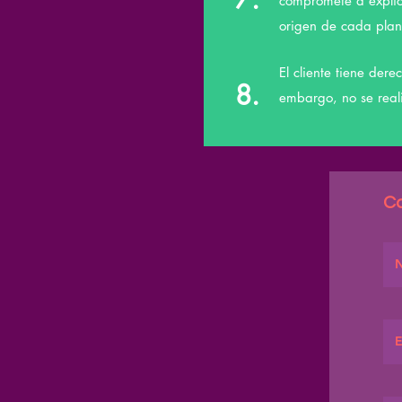
compromete a explic
origen de cada plan
El cliente tiene der
8.
embargo, no se reali
Co