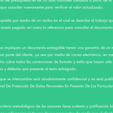
ncia del presupuesto es de 30 días naturales contados a partir de l
 que consultar nuevamente para verificar el valor actualizado.
espalda por medio de un recibo en el cual se describe el trabajo qu
l monto pagado así como la referencia para consultar el documento
que impliquen un documento entregable tienen una garantía de un m
or parte del cliente, ya sea por medio de correo electrónico, en m
tía cubre todas las correcciones de formato y estilo que hayan sid
s y defectos que presente el texto entregado.
que se intercambie será absolutamente confidencial y no será publi
eral De Protección De Datos Personales En Posesión De Los Particula
riterio metodológico de los asesores tiene sustento y justificación bi