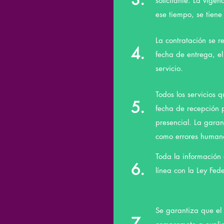
solicitante. La vige
ese tiempo, se tiene
La contratación se r
4.
fecha de entrega, e
servicio.
Todos los servicios 
5.
fecha de recepción p
presencial. La garan
como errores humano
Toda la información 
6.
línea con la Ley Fed
Se garantiza que el c
7.