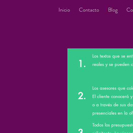
Inicio
Contacto
Blog
Co
Los textos que se en
1.
reales y se pueden 
Los asesores que col
2.
El cliente conocerá y
o a través de sus da
presenciales en la 
Todos los presupuest
3.