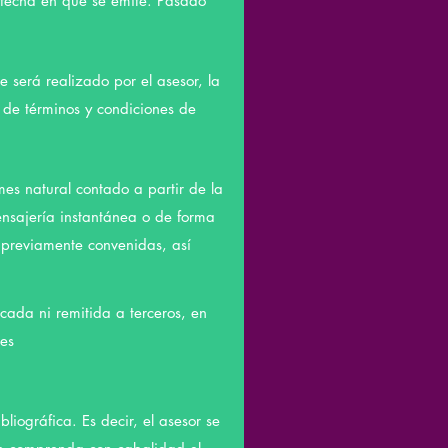
a fecha en que se emite. Pasado
e será realizado por el asesor, la
 de términos y condiciones de
es natural contado a partir de la
ensajería instantánea o de forma
o previamente convenidas, así
cada ni remitida a terceros, en
res
bliográfica. Es decir, el asesor se