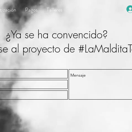
tización
Pagos
Talleres
¿Ya se ha convencido?
ese al proyecto de #LaMalditaT