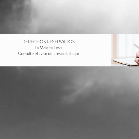
DERECHOS RESERVADOS
La Maldita Tesis
Consulte el aviso de privacidad
aquí